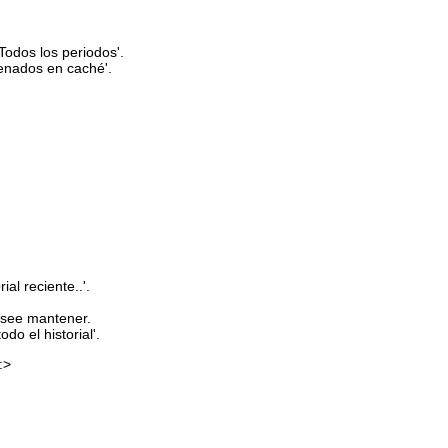
'Todos los periodos'.
cenados en caché'.
ial reciente..'.
esee mantener.
do el historial'.
:>