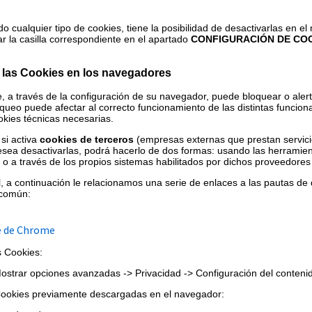
o cualquier tipo de cookies, tiene la posibilidad de desactivarlas en 
 la casilla correspondiente en el apartado
CONFIGURACIÓN DE CO
r las Cookies en los navegadores
 a través de la configuración de su navegador, puede bloquear o alert
oqueo puede afectar al correcto funcionamiento de las distintas funcio
okies técnicas necesarias.
 si activa
cookies de terceros
(empresas externas que prestan servici
sea desactivarlas, podrá hacerlo de dos formas: usando las herramien
o a través de los propios sistemas habilitados por dichos proveedores
l, a continuación le relacionamos una serie de enlaces a las pautas de
 común:
e de Chrome
s Cookies:
ostrar opciones avanzadas -> Privacidad -> Configuración del conteni
 Cookies previamente descargadas en el navegador: