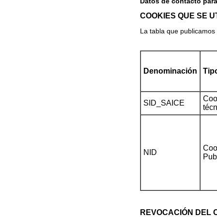
Datos de contacto para
COOKIES QUE SE UT
La tabla que publicamos
Denominación
Tip
Coo
SID_SAICE
téc
Coo
NID
Pub
REVOCACIÓN DEL C