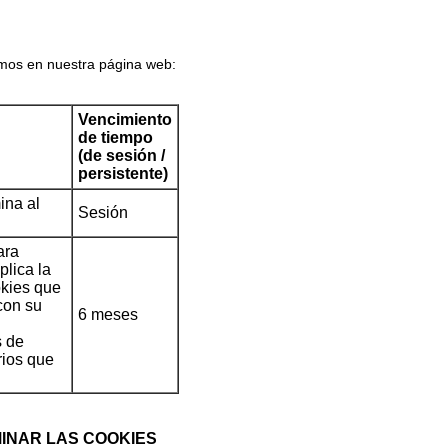
amos en nuestra página web:
Vencimiento
de tiempo
(de sesión /
persistente)
ina al
Sesión
ara
plica la
okies que
con su
6 meses
s de
rios que
MINAR LAS COOKIES