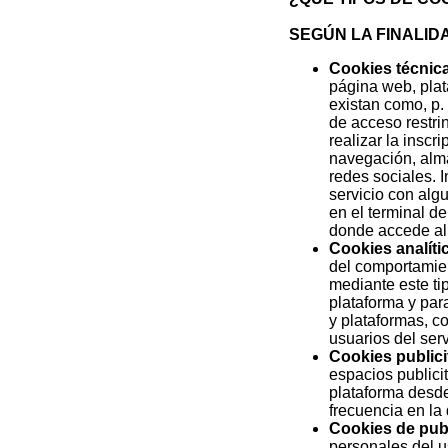
SEGÚN LA FINALID
Cookies técnica
página web, plata
existan como, p. 
de acceso restri
realizar la inscr
navegación, alma
redes sociales. 
servicio con algu
en el terminal de
donde accede al s
Cookies analíti
del comportamien
mediante este tip
plataforma y par
y plataformas, co
usuarios del serv
Cookies publici
espacios publici
plataforma desde 
frecuencia en la
Cookies de pub
personales del us