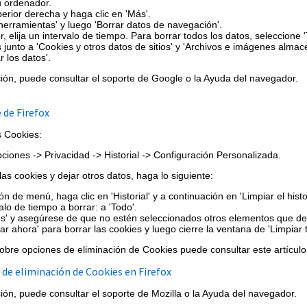
 ordenador.
perior derecha y haga clic en 'Más'.
herramientas' y luego 'Borrar datos de navegación'.
r, elija un intervalo de tiempo. Para borrar todos los datos, seleccione 
s junto a 'Cookies y otros datos de sitios' y 'Archivos e imágenes alma
r los datos'.
ón, puede consultar el soporte de Google o la Ayuda del navegador.
 de Firefox
s Cookies:
iones -> Privacidad -> Historial -> Configuración Personalizada.
las cookies y dejar otros datos, haga lo siguiente:
ón de menú, haga clic en 'Historial' y a continuación en 'Limpiar el histor
alo de tiempo a borrar: a 'Todo'.
es' y asegúrese de que no estén seleccionados otros elementos que d
ar ahora' para borrar las cookies y luego cierre la ventana de 'Limpiar to
obre opciones de eliminación de Cookies puede consultar este artículo
o de eliminación de Cookies en Firefox
ón, puede consultar el soporte de Mozilla o la Ayuda del navegador.