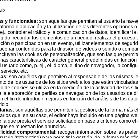
AD
s y funcionales:
son aquéllas que permiten al usuario la nave
forma o aplicación y la utilización de las diferentes opciones o
ej., controlar el tráfico y la comunicación de datos, identificar l
ngido, recordar los elementos de un pedido, realizar el proceso
ipción o participación en un evento, utilizar elementos de seguri
cenar contenidos para la difusión de videos o sonido o compart
Incluyen las cookies de personalización, que son las que permit
nas características de carácter general predefinidas en función 
l usuario como, p. ej., el idioma, el tipo de navegador, la confi
ervicio, etc.
cas:
son aquéllas que permiten al responsable de las mismas, el
to de los usuarios de los sitios web a los que están vinculadas
o de cookies se utiliza en la medición de la actividad de los sit
a la elaboración de perfiles de navegación de los usuarios de di
n el fin de introducir mejoras en función del análisis de los da
icio.
tarias:
son aquéllas que permiten la gestión, de la forma más ef
tarios que, en su caso, el editor haya incluido en una página we
la que presta el servicio solicitado en base a criterios como el
 que se muestran los anuncios.
licidad comportamental:
recogen información sobre las prefer
uario (retargeting) para permitir la gestión, de la forma más efi