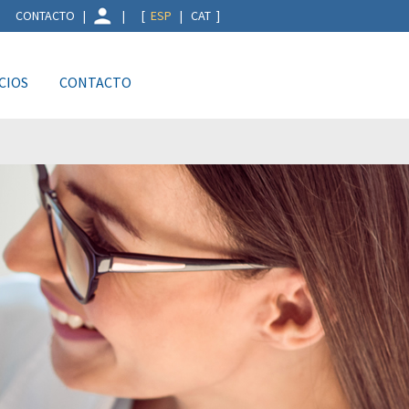
t |
CONTACTO
|
| [
ESP
|
CAT
]
CIOS
CONTACTO