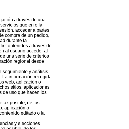
gación a través de una
 servicios que en ella
a sesión, acceder a partes
 de compra de un pedido,
dad durante la
ir contenidos a través de
en al usuario acceder al
de una serie de criterios
guración regional desde
 seguimiento y análisis
. La información recogida
ios web, aplicación o
chos sitios, aplicaciones
tos de uso que hacen los
icaz posible, de los
b, aplicación o
 contenido editado o la
encias y elecciones
caz posible, de los