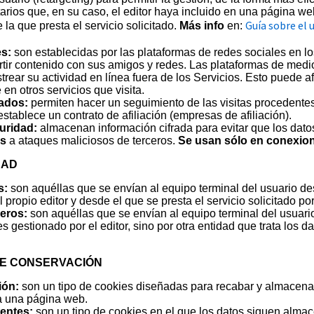
tarios que, en su caso, el editor haya incluido en una página we
Guía sobre el u
la que presta el servicio solicitado.
Más info
en:
s:
son establecidas por las plataformas de redes sociales en lo
rtir contenido con sus amigos y redes. Las plataformas de medio
rear su actividad en línea fuera de los Servicios. Esto puede af
en otros servicios que visita.
iados:
permiten hacer un seguimiento de las visitas procedentes
establece un contrato de afiliación (empresas de afiliación).
uridad:
almacenan información cifrada para evitar que los dato
es
a ataques maliciosos de terceros.
Se usan sólo en conexio
DAD
s:
son aquéllas que se envían al equipo terminal del usuario d
 propio editor y desde el que se presta el servicio solicitado por
eros:
son aquéllas que se envían al equipo terminal del usuar
 gestionado por el editor, sino por otra entidad que trata los d
DE CONSERVACIÓN
ión:
son un tipo de cookies diseñadas para recabar y almacenar
a una página web.
entes:
son un tipo de cookies en el que los datos siguen almac