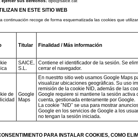
 ejercer sus derechos:
dpd@saice.cat
ILIZAN EN ESTE SITIO WEB
 a continuación recoge de forma esquematizada las cookies que utiliz
o
Titular
Finalidad / Más información
kie
SAICE,
Contiene el identificador de la sesión. Se elim
nica
S.L.
cerrar el navegador.
En nuestrto sitio web usamos Google Maps p
visualizar ubicaciones geogràficas. Su uso im
remisión de la cookie NID, además de las co
kie de
Google
Google requiere si mantiene la sesión activa 
licidad
Maps
cuenta, gestionada enteramente por Google.
La cookie "NID" se usa para mostrar anuncio
Google en los servicios de Google a los usua
no tengan la sesión iniciada.
ONSENTIMIENTO PARA INSTALAR COOKIES, COMO ELI